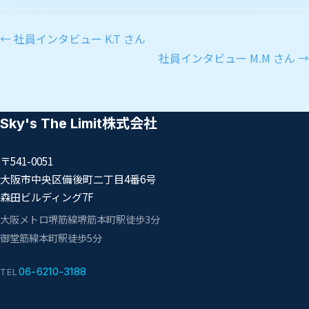
← 社員インタビュー K.T さん
社員インタビュー M.M さん →
Sky's The Limit株式会社
〒541-0051
大阪市中央区備後町二丁目4番6号
森田ビルディング7F
大阪メトロ堺筋線
堺筋本町駅
徒歩3分
御堂筋線
本町駅
徒歩5分
06-6210-3188
TEL